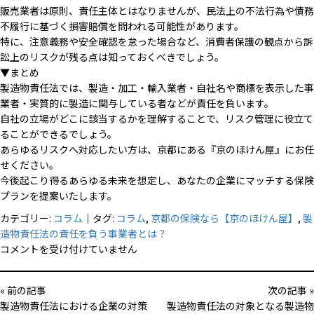
販売業者は原則、責任主体とはなりませんが、民法上の不法行為や債務
不履行に基づく損害賠償を問われる可能性があります。
特に、注意義務や安全確認を怠った場合など、消費者保護の観点から訴
訟上のリスクが残る点は知っておくべきでしょう。
▼まとめ
製造物責任法では、製造・加工・輸入業者・自社名や商標を表示した事
業者・実質的に製造に関与している者などが責任を負います。
自社の立場がどこに該当するかを理解することで、リスク管理に役立て
ることができるでしょう。
あらゆるリスクへ対応したい方は、京都にある『京のほけん屋』にお任
せください。
今後起こり得るあらゆる未来を想定し、あなたの企業にマッチする保険
プランを提案いたします。
カテゴリー:
コラム
｜タグ:
コラム
,
京都の保険なら【京のほけん屋】
,
製
造物責任法の責任を負う事業者とは？
製
コメントを受け付けていません
造
物
« 前の記事
次の記事 »
責
製造物責任法における企業の対策
製造物責任法の対象となる製造物
任