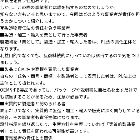
が責任を負う仕組みです。
しかし、この際の事業者とは誰を指すものなのでしょうか。
知らない方もいると思いますので、今回はどのような事業者が責任を担
うのかについて紹介します。
▼製造物責任法の責任を負う事業者
■製造・加工・輸入を業として行った事業者
製造物を「業として」製造・加工・輸入した者は、PL法の責任主体と
なります。
利益目的でなくても、反復継続的に行っていれば該当するので気をつけ
ましょう。
■製品に自社名や商標を表示した事業者
自らの「氏名・商号・商標」を製造者として表示した者は、PL法上の
主体として扱われます。
OEMやPB製品であっても、パッケージや説明書に自社名を出すだけで
も該当することがあるため、注意が必要です。
■実質的に製造者と認められる者
表示だけでなく、実質的に製造・加工・輸入や販売に深く関与している
場合、その事業者も責任主体になります。
設計指示を繰り返したり、生産方針を主導していれば「実質的製造業
者」として責任を問われる可能性が高いです。
■販売業者の責任との関係