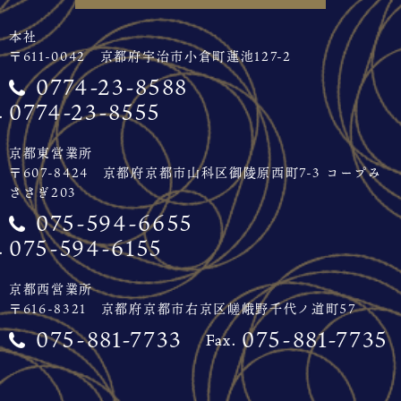
本社
〒611-0042 京都府宇治市小倉町蓮池127-2
0774-23-8588
0774-23-8555
京都東営業所
〒607-8424 京都府京都市山科区御陵原西町7-3 コープみ
ささぎ203
075-594-6655
075-594-6155
京都西営業所
〒616-8321 京都府京都市右京区嵯峨野千代ノ道町57
075-881-7733
075-881-7735