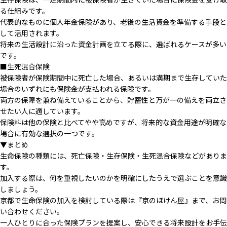
る仕組みです。
代表的なものに個人年金保険があり、老後の生活資金を準備する手段と
して活用されます。
将来の生活設計に沿った資金計画を立てる際に、選ばれるケースが多い
です。
■生死混合保険
被保険者が保険期間中に死亡した場合、あるいは満期まで生存していた
場合のいずれにも保険金が支払われる保険です。
両方の保障を兼ね備えていることから、貯蓄性と万が一の備えを両立さ
せたい人に適しています。
保険料は他の保険と比べてやや高めですが、将来的な資金用途が明確な
場合に有効な選択の一つです。
▼まとめ
生命保険の種類には、死亡保険・生存保険・生死混合保険などがありま
す。
加入する際は、何を重視したいのかを明確にしたうえで選ぶことを意識
しましょう。
京都で生命保険の加入を検討している際は『京のほけん屋』まで、お問
い合わせください。
一人ひとりに合った保険プランを提案し、安心できる将来設計をお手伝