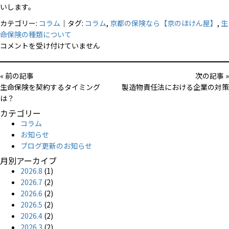
いします。
カテゴリー:
コラム
｜タグ:
コラム
,
京都の保険なら【京のほけん屋】
,
生
命保険の種類について
生
コメントを受け付けていません
命
保
« 前の記事
次の記事 »
険
生命保険を契約するタイミング
製造物責任法における企業の対策
の
は？
種
カテゴリー
類
コラム
に
お知らせ
つ
ブログ更新のお知らせ
い
て
月別アーカイブ
は
2026.8
(1)
2026.7
(2)
2026.6
(2)
2026.5
(2)
2026.4
(2)
2026.3
(2)