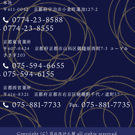
本社
〒611-0042 京都府宇治市小倉町蓮池127-2
0774-23-8588
0774-23-8555
京都東営業所
〒607-8424 京都府京都市山科区御陵原西町7-3 コープみ
ささぎ203
075-594-6655
075-594-6155
京都西営業所
〒616-8321 京都府京都市右京区嵯峨野千代ノ道町57
075-881-7733
075-881-7735
Copyright (C) 京のほけん屋 all rights reserved.