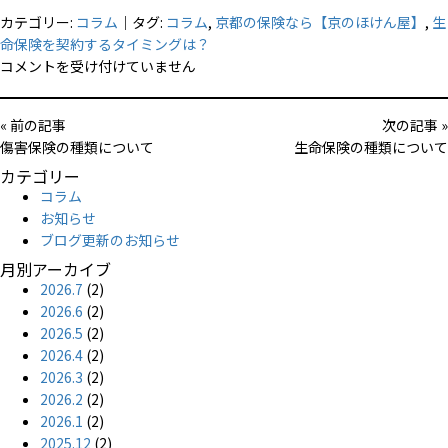
カテゴリー:
コラム
｜タグ:
コラム
,
京都の保険なら【京のほけん屋】
,
生
命保険を契約するタイミングは？
生
コメントを受け付けていません
命
保
« 前の記事
次の記事 »
険
傷害保険の種類について
生命保険の種類について
を
カテゴリー
契
コラム
約
お知らせ
す
ブログ更新のお知らせ
る
タ
月別アーカイブ
イ
2026.7
(2)
ミ
2026.6
(2)
ン
2026.5
(2)
グ
2026.4
(2)
は？
2026.3
(2)
は
2026.2
(2)
2026.1
(2)
2025.12
(2)