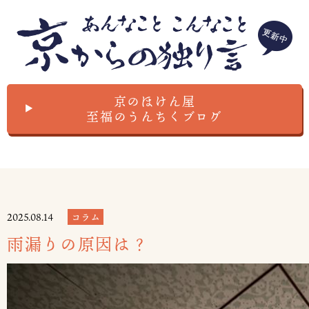
京のほけん屋
▲
至福のうんちくブログ
2025.08.14
コラム
雨漏りの原因は？