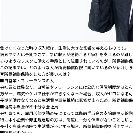
働けなくなった時の収入減は、生活に大きな影響を与えるものです。
病気やケガは予期できず、急に収入が途絶えると家計を支えるのが難し
そのようなリスクに備える手段として注目されているのが、所得補償保
この記事では、どのような人が所得補償保険に向いているのか紹介しま
▼所得補償保険をした方が良い人は？
■自営業・フリーランスの人
会社員とは異なり、自営業やフリーランスには公的な保障制度がほとん
万が一、病気やケガで仕事ができなくなった場合、収入がゼロになる可
長期間働けなくなると生活費や事業継続に影響が出るため、所得補償保
■傷病手当金が不十分な会社員
会社員でも、雇用形態や勤め先によっては傷病手当金の支給額や支給期
特に中小企業や非正規雇用の方は、制度に十分な保障がないことも珍し
長引く療養や通院で生活費が不足する場合、所得補償保険を活用するこ
■貯蓄が少ない人