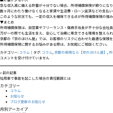
急な収入減に備える貯蓄が十分でない場合、所得補償保険が頼りになり
数ヶ月にわたり働けなくなると家賃や生活費・ローン返済などの支払い
このような状況でも、一定の収入を確保できる点が所得補償保険の強み
▼まとめ
所得補償保険は、自営業やフリーランス・傷病手当金が不十分な会社員
万が一の際でも生活を支え、安心して治療に専念できる環境を整えられ
京都の『京のほけん屋』では、お客様のリスクに合わせた最適な保険を
所得補償保険に関するお悩みがある際は、お気軽にご相談ください。
カテゴリー:
コラム
｜タグ:
コラム
,
京都の保険なら【京のほけん屋】
,
所
所
コメントを受け付けていません
得
補
« 前の記事
償
社用車で事故を起こした場合の責任範囲とは
保
カテゴリー
険
コラム
を
お知らせ
し
ブログ更新のお知らせ
た
方
月別アーカイブ