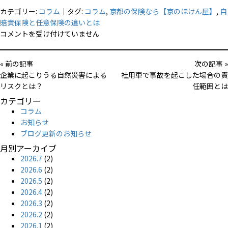
カテゴリー:
コラム
｜タグ:
コラム
,
京都の保険なら【京のほけん屋】
,
自
賠責保険と任意保険の違いとは
自
コメントを受け付けていません
賠
責
« 前の記事
次の記事 »
保
企業に起こりうる自然災害による
社用車で事故を起こした場合の責
険
リスクとは？
任範囲とは
と
カテゴリー
任
コラム
意
お知らせ
保
ブログ更新のお知らせ
険
の
月別アーカイブ
違
2026.7
(2)
い
2026.6
(2)
と
2026.5
(2)
は
2026.4
(2)
は
2026.3
(2)
2026.2
(2)
2026.1
(2)